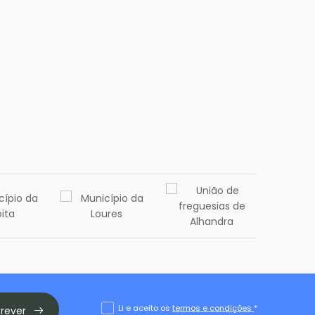
Li e aceito os
termos e condições
*
crever