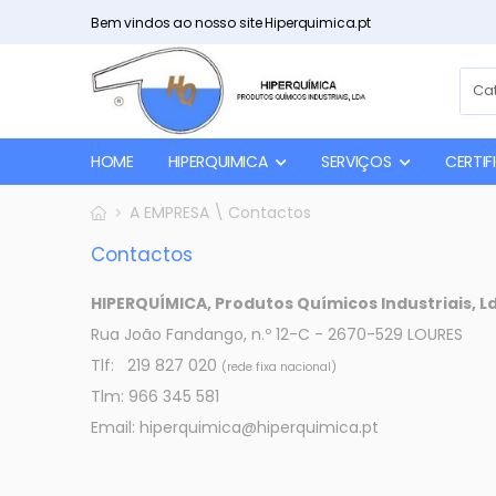
Bem vindos ao nosso site Hiperquimica.pt
HOME
HIPERQUIMICA
SERVIÇOS
CERTI
A EMPRESA \ Contactos
Contactos
HIPERQUÍMICA, Produtos Químicos Industriais, L
Rua João Fandango, n.º 12-C - 2670-529 LOURES
Tlf: 219 827 020
(rede fixa nacional)
Tlm: 966 345 581
Email: hiperquimica@hiperquimica.pt