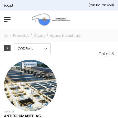
a.pt
(rede fixa nacional)
Produtos \ Águas \ Águas Industriais
Total: 8
REF: 1451
ANTIESPUMANTE-AC