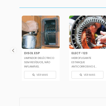
DISOL ESP
ELECT-123
LIMPADOR DIELÉCTRICO
HIDROFUGANTE
EL
SEM RESÍDUOS, NÃO
ESTANQUE
INFLAMÁVEL
ANTICORROSIVO E
LUBRIFICANTE PARA
S
VER MAIS
VER MAIS
EQUIPAMENTOS ...