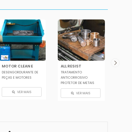
MOTOR CLEAN E
ALL RESIST
COOL 
DESENGORDURANTE DE
TRATAMENTO
ÓLEO D
PEÇAS E MOTORES
ANTICORROSIVO
SINTÉT
PROTETOR DE METAIS
VER MAIS
VER MAIS