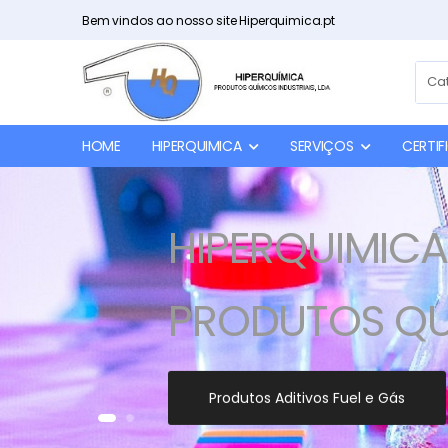
Bem vindos ao nosso site Hiperquimica.pt
HOME
HIPERQUIMICA
SERVIÇOS
CERTI
HIPERQUIMICA
PRODUTOS QUI
Produtos Aditivos Fuel e Gás