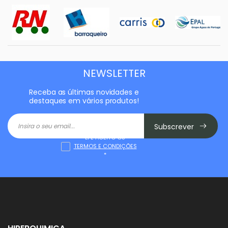
NEWSLETTER
Receba as últimas novidades e
destaques em vários produtos!
Subscrever
LI E ACEITO OS
TERMOS E CONDIÇÕES
*