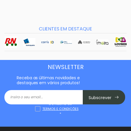
CLIENTES EM DESTAQUE
NEWSLETTER
Receba as últimas novidades e
destaques em vários produtos!
Subscrever
LI E ACEITO OS
TERMOS E CONDIÇÕES
*