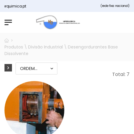
quimica.pt
(rede fixa nacional)
Produtos \ Divisão Industrial \ Desengordurantes Base
Dissolvente
Total: 7