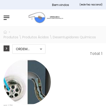
Bem vindos ao nosso site Hiperquimica.
(rede fixa nacional)
Produtos \ Produtos Ácidos \ Desentupidores Químicos
Total: 1
REF: 2710