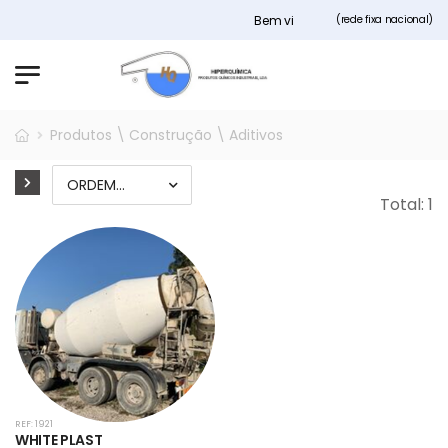
Bem vindos ao nosso site Hiperqu
(rede fixa nacional)
Produtos \ Construção \ Aditivos
Total: 1
REF: 1921
WHITE PLAST