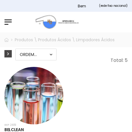
Bem vindos ao nosso site Hiperqu
(rede fixa nacional)
Produtos \ Produtos Ácidos \ Limpadores Ácidos
Total: 5
REF: 2651
BELCLEAN