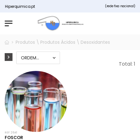
 Hiperquimica.pt
(rede fixa nacional)
Produtos \ Produtos Ácidos \ Desoxidantes
Total: 1
REF: 2641
FOSCOR