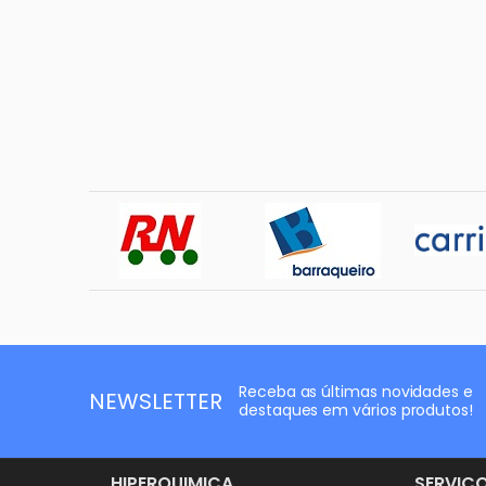
Receba as últimas novidades e
NEWSLETTER
destaques em vários produtos!
HIPERQUIMICA
SERVIÇ