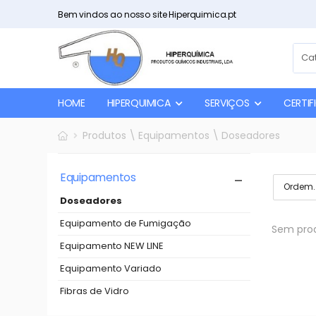
Bem vindos ao nosso site Hiperquimica.pt
HOME
HIPERQUIMICA
SERVIÇOS
CERTI
Produtos \ Equipamentos \ Doseadores
Equipamentos
Doseadores
Equipamento de Fumigação
Sem prod
Equipamento NEW LINE
Equipamento Variado
Fibras de Vidro