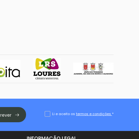
Li e aceito os
termos e condições
*
crever
INFORMAÇÃO LEGAL