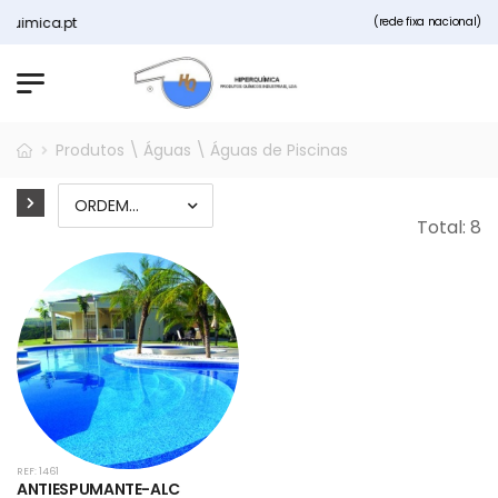
mica.pt
(rede fixa nacional)
Produtos \ Águas \ Águas de Piscinas
Total: 8
REF: 1461
ANTIESPUMANTE-ALC