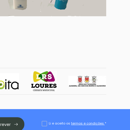
Li e aceito os
termos e condições
*
crever