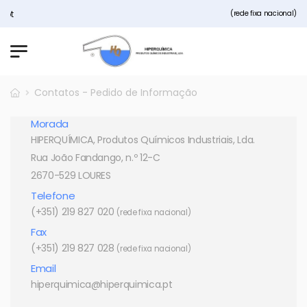
Bem vindos ao nosso site Hipe
(rede fixa nacional)
Contatos - Pedido de Informação
Morada
HIPERQUÍMICA, Produtos Químicos Industriais, Lda.
Rua João Fandango, n.º 12-C
2670-529 LOURES
Telefone
(+351) 219 827 020
(rede fixa nacional)
Fax
(+351) 219 827 028
(rede fixa nacional)
Email
hiperquimica@hiperquimica.pt