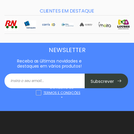
CLIENTES EM DESTAQUE
NEWSLETTER
Receba as últimas novidades e
destaques em vários produtos!
Subscrever
LI E ACEITO OS
TERMOS E CONDIÇÕES
*