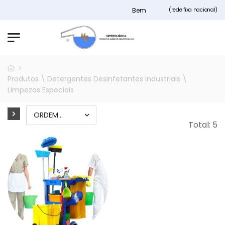
Bem vindos ao nosso site Hiperqui
(rede fixa nacional)
Produtos \ Detergentes Desinfetantes Industriais \
Limpezas Especiais
Total: 5